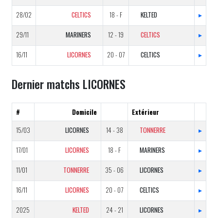
28/02
CELTICS
18 - F
KELTED
▸
29/11
MARINERS
12 - 19
CELTICS
▸
16/11
LICORNES
20 - 07
CELTICS
▸
Dernier matchs LICORNES
#
Domicile
Extérieur
15/03
LICORNES
14 - 38
TONNERRE
▸
17/01
LICORNES
18 - F
MARINERS
▸
11/01
TONNERRE
35 - 06
LICORNES
▸
16/11
LICORNES
20 - 07
CELTICS
▸
2025
KELTED
24 - 21
LICORNES
▸