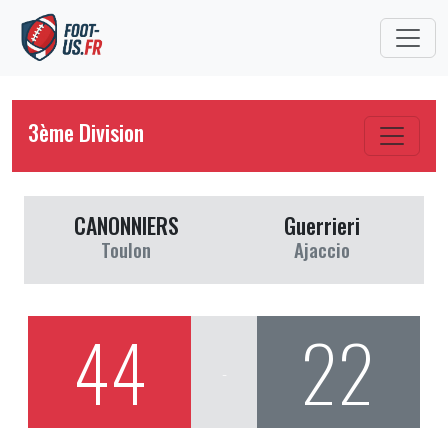
3ème Division
CANONNIERS
Guerrieri
Toulon
Ajaccio
44
22
-