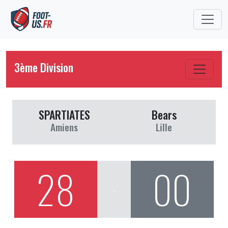
3ème Division
SPARTIATES
Bears
Amiens
Lille
28
00
-