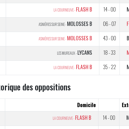
FLASH B
14 - 00
LA COURNEUVE -
5
MOLOSSES B
06 - 07
F
ASNIÈRES SUR SEINE -
5
MOLOSSES B
43 - 00
ASNIÈRES SUR SEINE -
5
LYCANS
18 - 33
LES MUREAUX -
5
FLASH B
35 - 22
LA COURNEUVE -
torique des oppositions
Domicile
Ext
FLASH B
14 - 00
M
LA COURNEUVE -