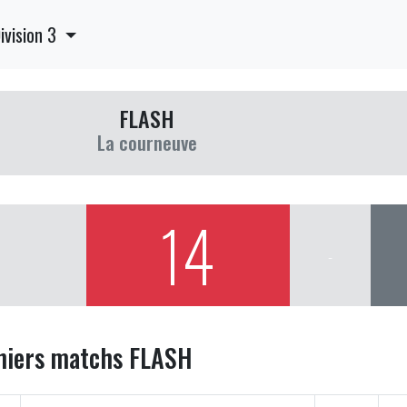
ivision 3
FLASH
La courneuve
14
-
niers matchs FLASH