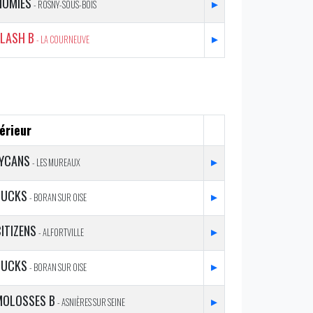
HOMIES
▸
- ROSNY-SOUS-BOIS
FLASH B
▸
- LA COURNEUVE
érieur
LYCANS
▸
- LES MUREAUX
BUCKS
▸
- BORAN SUR OISE
ITIZENS
▸
- ALFORTVILLE
BUCKS
▸
- BORAN SUR OISE
MOLOSSES B
▸
- ASNIÈRES SUR SEINE