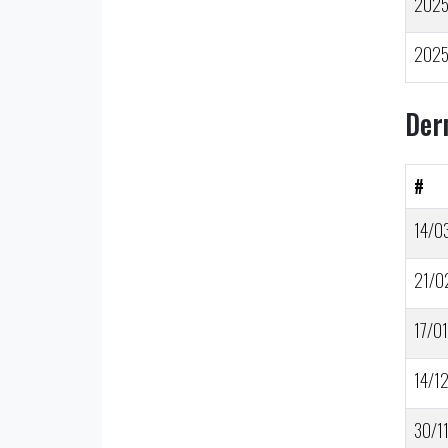
202
202
Der
#
14/0
21/0
17/01
14/1
30/1