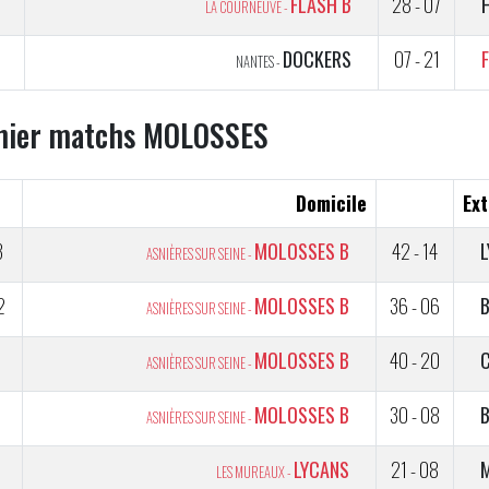
5
FLASH B
28 - 07
LA COURNEUVE -
5
DOCKERS
07 - 21
NANTES -
nier matchs MOLOSSES
Domicile
Ext
3
MOLOSSES B
42 - 14
ASNIÈRES SUR SEINE -
2
MOLOSSES B
36 - 06
ASNIÈRES SUR SEINE -
MOLOSSES B
40 - 20
C
ASNIÈRES SUR SEINE -
2
MOLOSSES B
30 - 08
ASNIÈRES SUR SEINE -
1
LYCANS
21 - 08
LES MUREAUX -