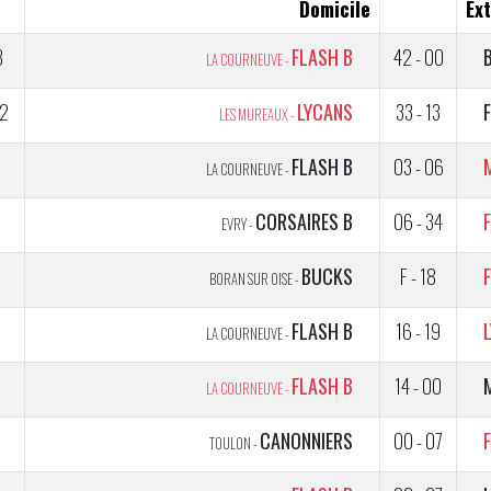
Domicile
Ext
3
FLASH B
42 - 00
LA COURNEUVE -
2
LYCANS
33 - 13
LES MUREAUX -
1
FLASH B
03 - 06
LA COURNEUVE -
CORSAIRES B
06 - 34
EVRY -
BUCKS
F - 18
BORAN SUR OISE -
2
FLASH B
16 - 19
LA COURNEUVE -
FLASH B
14 - 00
LA COURNEUVE -
5
CANONNIERS
00 - 07
TOULON -