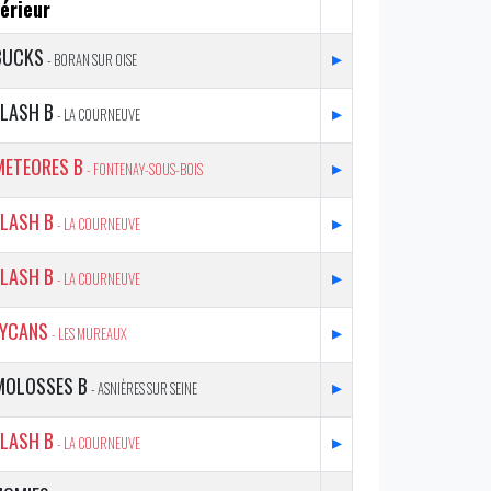
érieur
BUCKS
▸
- BORAN SUR OISE
FLASH B
▸
- LA COURNEUVE
METEORES B
▸
- FONTENAY-SOUS-BOIS
FLASH B
▸
- LA COURNEUVE
FLASH B
▸
- LA COURNEUVE
LYCANS
▸
- LES MUREAUX
MOLOSSES B
▸
- ASNIÈRES SUR SEINE
FLASH B
▸
- LA COURNEUVE