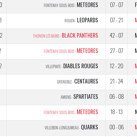
3
METEORES
07 - 07
FONTENAY-SOUS-BOIS -
3
LEOPARDS
07 - 21
ROUEN -
2
BLACK PANTHERS
42 - 07
THONON LES BAINS -
2
METEORES
27 - 07
FONTENAY-SOUS-BOIS -
2
DIABLES ROUGES
12 - 20
VILLEPINTE -
5
CENTAURES
21 - 34
GRENOBLE -
5
SPARTIATES
06 - 08
AMIENS -
5
METEORES
18 - 13
FONTENAY-SOUS-BOIS -
5
QUARKS
00 - 06
VILLEBON-LONGJUMEAU -