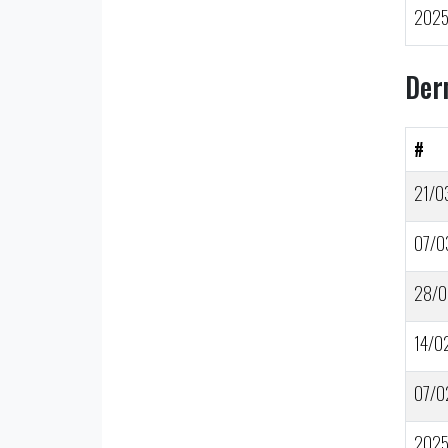
202
Der
#
21/0
07/0
28/0
14/0
07/0
202