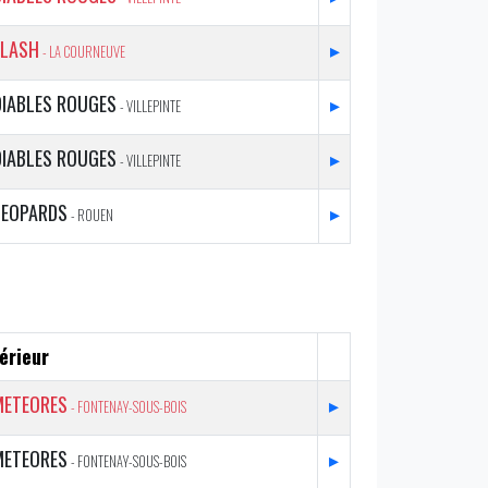
FLASH
▸
- LA COURNEUVE
DIABLES ROUGES
▸
- VILLEPINTE
DIABLES ROUGES
▸
- VILLEPINTE
LEOPARDS
▸
- ROUEN
érieur
METEORES
▸
- FONTENAY-SOUS-BOIS
METEORES
▸
- FONTENAY-SOUS-BOIS