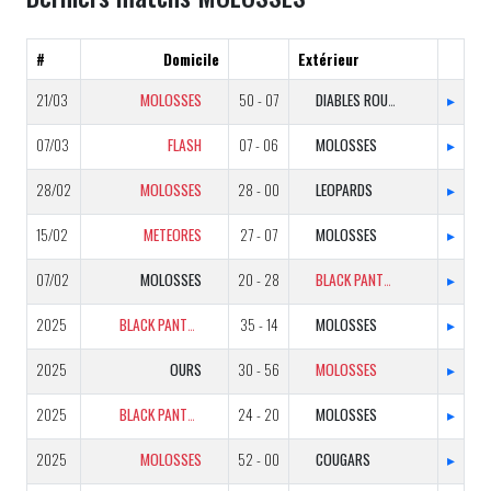
#
Domicile
Extérieur
21/03
MOLOSSES
50 - 07
DIABLES ROUGES
▸
07/03
FLASH
07 - 06
MOLOSSES
▸
28/02
MOLOSSES
28 - 00
LEOPARDS
▸
15/02
METEORES
27 - 07
MOLOSSES
▸
07/02
MOLOSSES
20 - 28
BLACK PANTHERS
▸
2025
BLACK PANTHERS
35 - 14
MOLOSSES
▸
2025
OURS
30 - 56
MOLOSSES
▸
2025
BLACK PANTHERS
24 - 20
MOLOSSES
▸
2025
MOLOSSES
52 - 00
COUGARS
▸