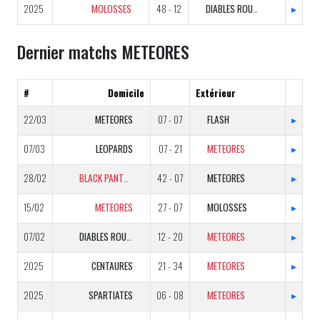
2025
MOLOSSES
48 - 12
DIABLES ROUGES
▸
Dernier matchs METEORES
#
Domicile
Extérieur
22/03
METEORES
07 - 07
FLASH
▸
07/03
LEOPARDS
07 - 21
METEORES
▸
28/02
BLACK PANTHERS
42 - 07
METEORES
▸
15/02
METEORES
27 - 07
MOLOSSES
▸
07/02
DIABLES ROUGES
12 - 20
METEORES
▸
2025
CENTAURES
21 - 34
METEORES
▸
2025
SPARTIATES
06 - 08
METEORES
▸