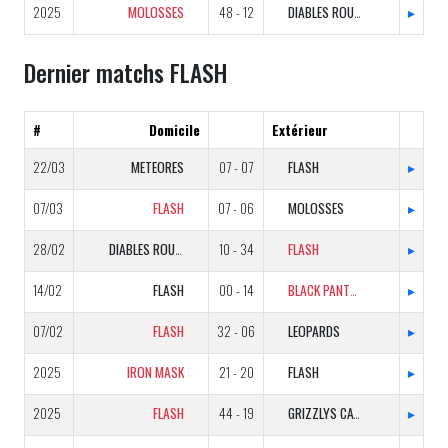
2025
MOLOSSES
48 - 12
DIABLES ROUGES
▸
Dernier matchs FLASH
#
Domicile
Extérieur
22/03
METEORES
07 - 07
FLASH
▸
07/03
FLASH
07 - 06
MOLOSSES
▸
28/02
DIABLES ROUGES
10 - 34
FLASH
▸
14/02
FLASH
00 - 14
BLACK PANTHERS
▸
07/02
FLASH
32 - 06
LEOPARDS
▸
2025
IRON MASK
21 - 20
FLASH
▸
2025
FLASH
44 - 19
GRIZZLYS CATALANS
▸