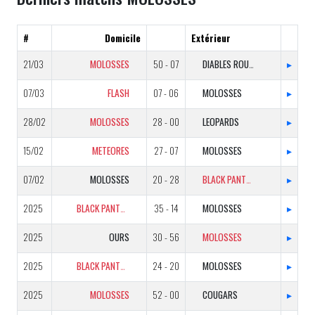
#
Domicile
Extérieur
21/03
MOLOSSES
50 - 07
DIABLES ROUGES
▸
07/03
FLASH
07 - 06
MOLOSSES
▸
28/02
MOLOSSES
28 - 00
LEOPARDS
▸
15/02
METEORES
27 - 07
MOLOSSES
▸
07/02
MOLOSSES
20 - 28
BLACK PANTHERS
▸
2025
BLACK PANTHERS
35 - 14
MOLOSSES
▸
2025
OURS
30 - 56
MOLOSSES
▸
2025
BLACK PANTHERS
24 - 20
MOLOSSES
▸
2025
MOLOSSES
52 - 00
COUGARS
▸