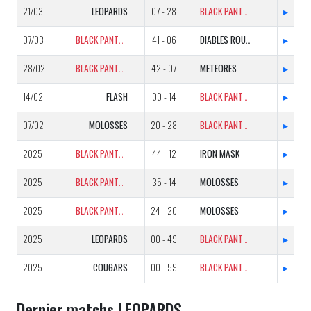
21/03
LEOPARDS
07 - 28
BLACK PANTHERS
▸
07/03
BLACK PANTHERS
41 - 06
DIABLES ROUGES
▸
28/02
BLACK PANTHERS
42 - 07
METEORES
▸
14/02
FLASH
00 - 14
BLACK PANTHERS
▸
07/02
MOLOSSES
20 - 28
BLACK PANTHERS
▸
2025
BLACK PANTHERS
44 - 12
IRON MASK
▸
2025
BLACK PANTHERS
35 - 14
MOLOSSES
▸
2025
BLACK PANTHERS
24 - 20
MOLOSSES
▸
2025
LEOPARDS
00 - 49
BLACK PANTHERS
▸
2025
COUGARS
00 - 59
BLACK PANTHERS
▸
Dernier matchs LEOPARDS