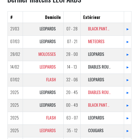
#
Domicile
Extérieur
21/03
LEOPARDS
07 - 28
BLACK PANTHERS
▸
07/03
LEOPARDS
07 - 21
METEORES
▸
28/02
MOLOSSES
28 - 00
LEOPARDS
▸
14/02
LEOPARDS
14 - 13
DIABLES ROUGES
▸
07/02
FLASH
32 - 06
LEOPARDS
▸
2025
LEOPARDS
20 - 45
DIABLES ROUGES
▸
2025
LEOPARDS
00 - 49
BLACK PANTHERS
▸
2025
FLASH
63 - 07
LEOPARDS
▸
2025
LEOPARDS
35 - 12
COUGARS
▸