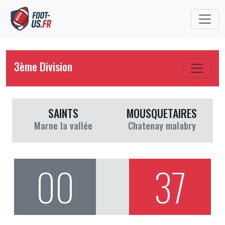
3ème Division
SAINTS
MOUSQUETAIRES
Marne la vallée
Chatenay malabry
00
37
-