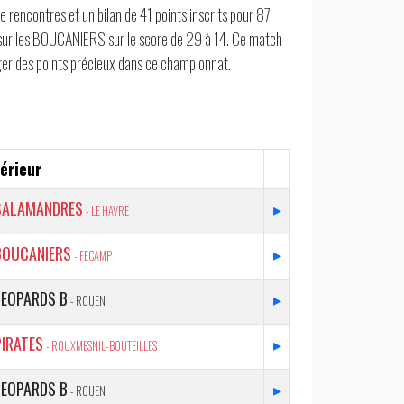
 rencontres et un bilan de 41 points inscrits pour 87
 sur les BOUCANIERS sur le score de 29 à 14. Ce match
nger des points précieux dans ce championnat.
érieur
SALAMANDRES
▸
- LE HAVRE
BOUCANIERS
▸
- FÉCAMP
LEOPARDS B
▸
- ROUEN
PIRATES
▸
- ROUXMESNIL-BOUTEILLES
LEOPARDS B
▸
- ROUEN