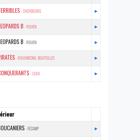
TERRIBLES
▸
- CHERBOURG
LEOPARDS B
▸
- ROUEN
LEOPARDS B
▸
- ROUEN
PIRATES
▸
- ROUXMESNIL-BOUTEILLES
CONQUERANTS
▸
- CAEN
érieur
BOUCANIERS
▸
- FÉCAMP