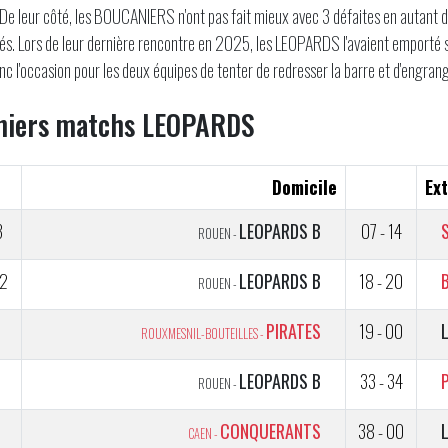
 De leur côté, les BOUCANIERS n'ont pas fait mieux avec 3 défaites en autant de
s. Lors de leur dernière rencontre en 2025, les LEOPARDS l'avaient emporté
nc l'occasion pour les deux équipes de tenter de redresser la barre et d'engra
niers matchs LEOPARDS
Domicile
Ext
3
LEOPARDS B
07 - 14
ROUEN -
2
LEOPARDS B
18 - 20
ROUEN -
1
PIRATES
19 - 00
ROUXMESNIL-BOUTEILLES -
2
LEOPARDS B
33 - 34
ROUEN -
1
CONQUERANTS
38 - 00
CAEN -