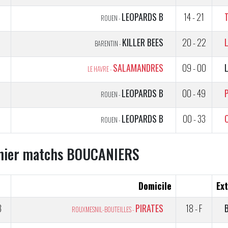
LEOPARDS B
14 - 21
ROUEN -
5
KILLER BEES
20 - 22
BARENTIN -
5
SALAMANDRES
09 - 00
LE HAVRE -
5
LEOPARDS B
00 - 49
ROUEN -
5
LEOPARDS B
00 - 33
ROUEN -
nier matchs BOUCANIERS
Domicile
Ext
3
PIRATES
18 - F
ROUXMESNIL-BOUTEILLES -