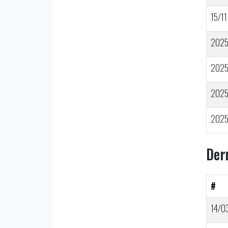
15/11
202
202
202
202
Der
#
14/0