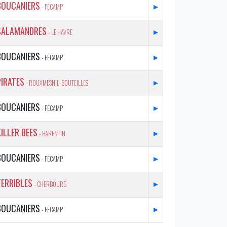
BOUCANIERS
▸
- FÉCAMP
SALAMANDRES
▸
- LE HAVRE
BOUCANIERS
▸
- FÉCAMP
PIRATES
▸
- ROUXMESNIL-BOUTEILLES
BOUCANIERS
▸
- FÉCAMP
KILLER BEES
▸
- BARENTIN
BOUCANIERS
▸
- FÉCAMP
TERRIBLES
▸
- CHERBOURG
BOUCANIERS
▸
- FÉCAMP