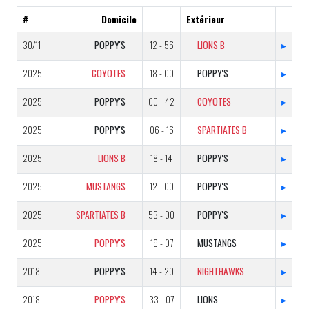
#
Domicile
Extérieur
30/11
POPPY'S
12 - 56
LIONS B
▸
2025
COYOTES
18 - 00
POPPY'S
▸
2025
POPPY'S
00 - 42
COYOTES
▸
2025
POPPY'S
06 - 16
SPARTIATES B
▸
2025
LIONS B
18 - 14
POPPY'S
▸
2025
MUSTANGS
12 - 00
POPPY'S
▸
2025
SPARTIATES B
53 - 00
POPPY'S
▸
2025
POPPY'S
19 - 07
MUSTANGS
▸
2018
POPPY'S
14 - 20
NIGHTHAWKS
▸
2018
POPPY'S
33 - 07
LIONS
▸