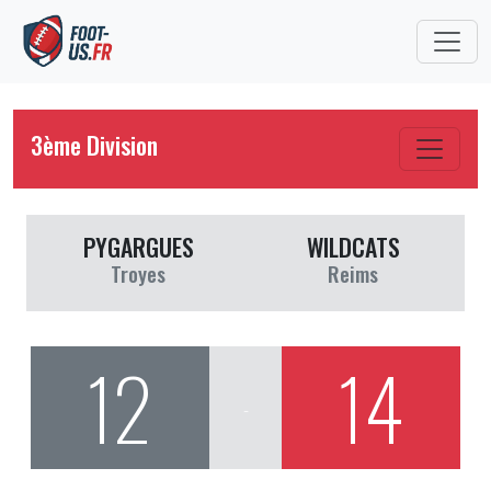
3ème Division
PYGARGUES
WILDCATS
Troyes
Reims
12
14
-