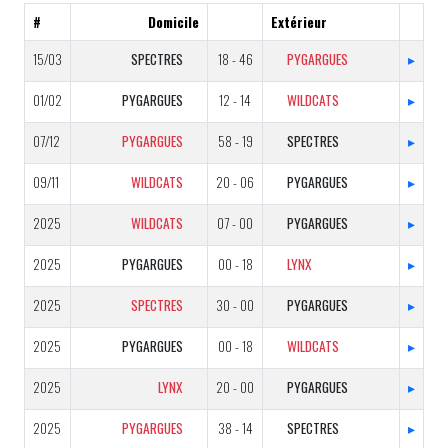
#
Domicile
Extérieur
15/03
SPECTRES
18 - 46
PYGARGUES
▸
01/02
PYGARGUES
12 - 14
WILDCATS
▸
07/12
PYGARGUES
58 - 19
SPECTRES
▸
09/11
WILDCATS
20 - 06
PYGARGUES
▸
2025
WILDCATS
07 - 00
PYGARGUES
▸
2025
PYGARGUES
00 - 18
LYNX
▸
2025
SPECTRES
30 - 00
PYGARGUES
▸
2025
PYGARGUES
00 - 18
WILDCATS
▸
2025
LYNX
20 - 00
PYGARGUES
▸
2025
PYGARGUES
38 - 14
SPECTRES
▸