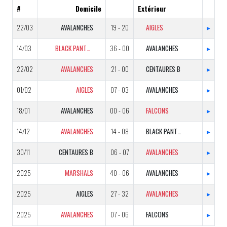
#
Domicile
Extérieur
22/03
AVALANCHES
19 - 20
AIGLES
▸
14/03
BLACK PANTHERS B
36 - 00
AVALANCHES
▸
22/02
AVALANCHES
21 - 00
CENTAURES B
▸
01/02
AIGLES
07 - 03
AVALANCHES
▸
18/01
AVALANCHES
00 - 06
FALCONS
▸
14/12
AVALANCHES
14 - 08
BLACK PANTHERS B
▸
30/11
CENTAURES B
06 - 07
AVALANCHES
▸
2025
MARSHALS
40 - 06
AVALANCHES
▸
2025
AIGLES
27 - 32
AVALANCHES
▸
2025
AVALANCHES
07 - 06
FALCONS
▸