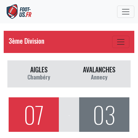
3ème Division
AIGLES
AVALANCHES
Chambéry
Annecy
07
03
-