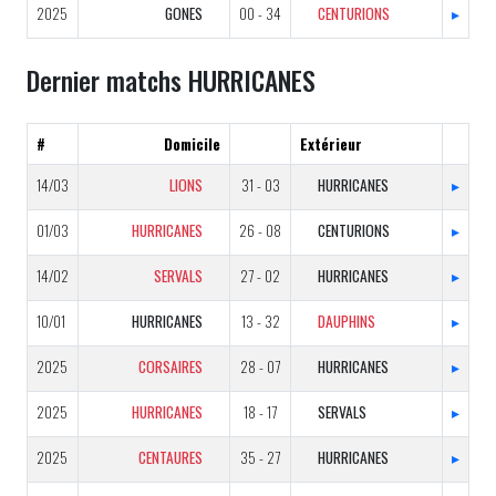
2025
GONES
00 - 34
CENTURIONS
▸
Dernier matchs HURRICANES
#
Domicile
Extérieur
14/03
LIONS
31 - 03
HURRICANES
▸
01/03
HURRICANES
26 - 08
CENTURIONS
▸
14/02
SERVALS
27 - 02
HURRICANES
▸
10/01
HURRICANES
13 - 32
DAUPHINS
▸
2025
CORSAIRES
28 - 07
HURRICANES
▸
2025
HURRICANES
18 - 17
SERVALS
▸
2025
CENTAURES
35 - 27
HURRICANES
▸