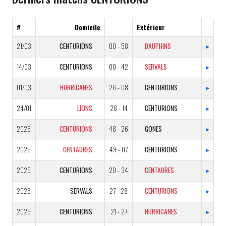
#
Domicile
Extérieur
21/03
CENTURIONS
00 - 58
DAUPHINS
▸
14/03
CENTURIONS
00 - 42
SERVALS
▸
01/03
HURRICANES
26 - 08
CENTURIONS
▸
24/01
LIONS
28 - 14
CENTURIONS
▸
2025
CENTURIONS
48 - 26
GONES
▸
2025
CENTAURES
49 - 07
CENTURIONS
▸
2025
CENTURIONS
29 - 34
CENTAURES
▸
2025
SERVALS
27 - 28
CENTURIONS
▸
2025
CENTURIONS
21 - 27
HURRICANES
▸