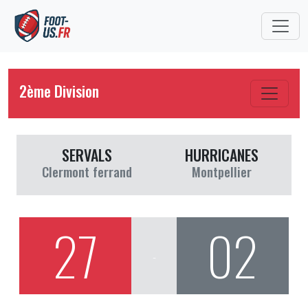
2ème Division
SERVALS
HURRICANES
Clermont ferrand
Montpellier
27
02
-