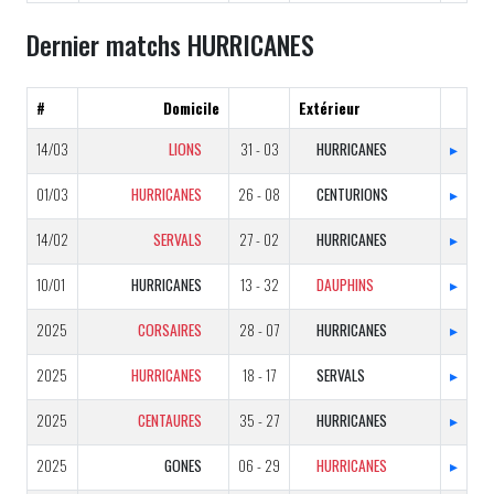
Dernier matchs HURRICANES
#
Domicile
Extérieur
14/03
LIONS
31 - 03
HURRICANES
▸
01/03
HURRICANES
26 - 08
CENTURIONS
▸
14/02
SERVALS
27 - 02
HURRICANES
▸
10/01
HURRICANES
13 - 32
DAUPHINS
▸
2025
CORSAIRES
28 - 07
HURRICANES
▸
2025
HURRICANES
18 - 17
SERVALS
▸
2025
CENTAURES
35 - 27
HURRICANES
▸
2025
GONES
06 - 29
HURRICANES
▸