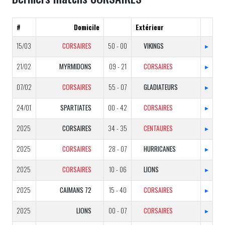
#
Domicile
Extérieur
15/03
CORSAIRES
50 - 00
VIKINGS
▸
21/02
MYRMIDONS
09 - 21
CORSAIRES
▸
07/02
CORSAIRES
55 - 07
GLADIATEURS
▸
24/01
SPARTIATES
00 - 42
CORSAIRES
▸
2025
CORSAIRES
34 - 35
CENTAURES
▸
2025
CORSAIRES
28 - 07
HURRICANES
▸
2025
CORSAIRES
10 - 06
LIONS
▸
2025
CAIMANS 72
15 - 40
CORSAIRES
▸
2025
LIONS
00 - 07
CORSAIRES
▸