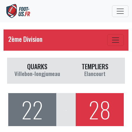
2ème Division
QUARKS
TEMPLIERS
Villebon-longjumeau
Elancourt
22
28
-